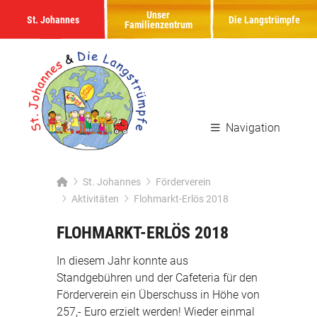
Unser
St. Johannes
Die Langstrümpfe
Familienzentrum
Navigation
St. Johannes
Förderverein
Aktivitäten
Flohmarkt-Erlös 2018
FLOHMARKT-ERLÖS 2018
In diesem Jahr konnte aus
Standgebühren und der Cafeteria für den
Förderverein ein Überschuss in Höhe von
257,- Euro
erzielt werden! Wieder einmal