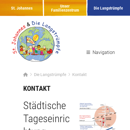
Unser
St. Johannes
Die Langstrümpfe
Familienzentrum
Navigation
Die Langstrümpfe
Kontakt
KONTAKT
Städtische
Tageseinric